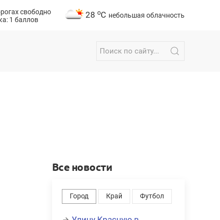
орогах свободно
o
28
C
небольшая облачность
а: 1 баллов
Все новости
Город
Край
Футбол
Улицу Красную в