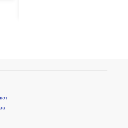
валидаторы
«
лют
ва