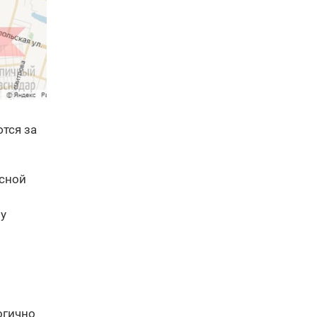
тся за
асной
ву
огично