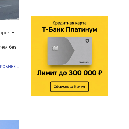
рте. В
лем без
РОБНЕЕ...