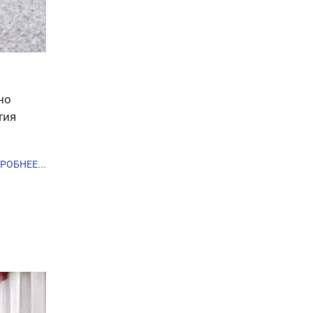
но
тия
РОБНЕЕ...