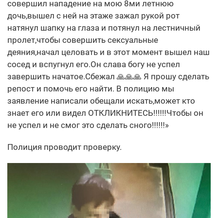
совершил нападение на мою 8ми летнюю
дочь,вышел с ней на этаже зажал рукой рот
натянул шапку на глаза и потянул на лестничный
пролет,чтобы совершить сексуальные
деяния,начал целовать и в этот момент вышел наш
сосед и вспугнул его.Он слава богу не успел
завершить начатое.Сбежал 🙏🙏🙏 Я прошу сделать
репост и помочь его найти. В полицию мы
заявление написали обещали искать,может кто
знает его или видел ОТКЛИКНИТЕСЬ‼️‼️‼️Чтобы он
не успел и не смог это сделать сного‼️‼️‼️»
Полиция проводит проверку.