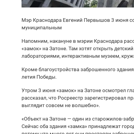
Мэр Краснодара Евгений Первышов 3 июня со
муниципальным
Напомним, накануне в мэрии Краснодара рас
«замок» на Затоне. Там хотят открыть детски
лабораториями, интерактивным музеем, круж
Кроме благоустройства заброшенного здания 
летия Победы.
Утром 3 июня «замок» на Затоне осмотрел гл
рассказал, что Росреестр зарегистрировал пр
выглядит совсем не волшебно».
«Объект на Затоне — один из старожилов-заб
Сейчас оба здания «замка» принадлежат город
потому что много лет они простояли заброш