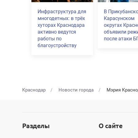
Атака БПЛА на
В Краснодаре
Краснодар: число
ограничили
жертв выросло до
движение на
двух, повреждены 16
Кожевенной у
домов
из-за ремонта
коллектора
Краснодар
Новости города
Мэрия Красно
Разделы
О сайте