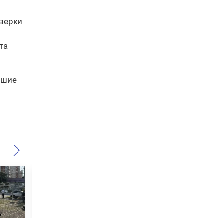
оверки
та
йшие
.