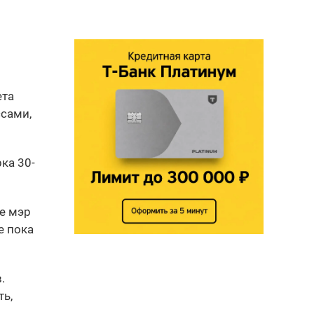
ета
ссами,
ка 30-
е мэр
е пока
.
ть,