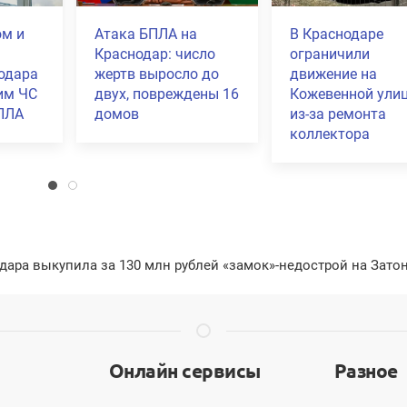
В Краснодаре
Кубанский
топливо продают на
спортсмен завое
75 заправках
золото на
лице
международном
турнире по борьб
Будапеште
дара выкупила за 130 млн рублей «замок»-недострой на Зато
Онлайн сервисы
Разное