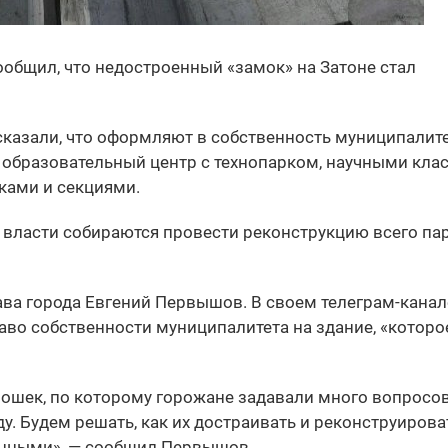
общил, что недостроенный «замок» на Затоне стал
сказали, что оформляют в собственность муниципалит
й образовательный центр с технопарком, научными кла
ками и секциями.
власти собираются провести реконструкцию всего пар
ава города Евгений Первышов. В своем телеграм-канал
аво собственности муниципалитета на здание, «которо
рошек, по которому горожане задавали много вопросов
у. Будем решать, как их достраивать и реконструирова
енными», — сообщил Первышов.