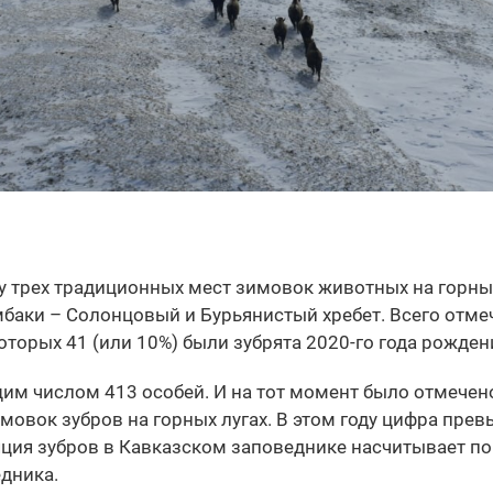
у трех традиционных мест зимовок животных на горных
баки – Солонцовый и Бурьянистый хребет. Всего отме
оторых 41 (или 10%) были зубрята 2020-го года рожден
щим числом 413 особей. И на тот момент было отмечен
мовок зубров на горных лугах. В этом году цифра пре
яция зубров в Кавказском заповеднике насчитывает п
дника.