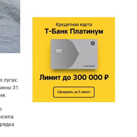
 лугах:
чены 31
ия.
о
высила
орядка