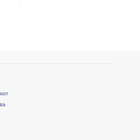
лют
ва