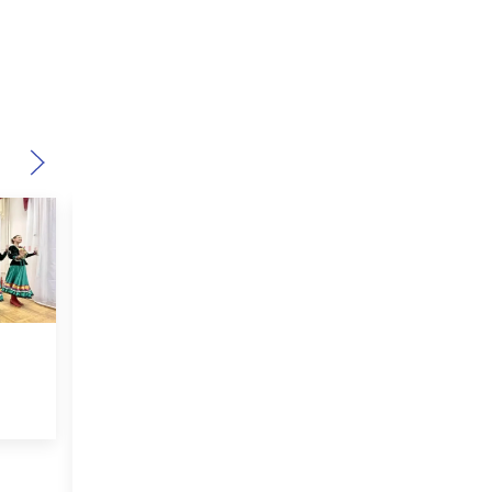
Примеры дизайн-
В маршрутках
ать
макетов парклетов в
Краснодара
рт
Краснодаре
установили
бесконтактные
валидаторы