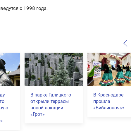
едутся с 1998 года.
В Краснодаре
Коммунальщики
начали готовить
будут использов
фонтаны к новому
электротранспо
а
сезону
ал
46%