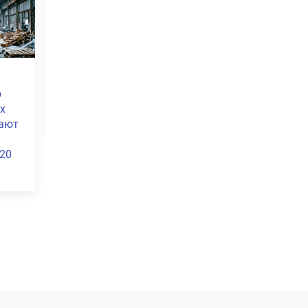
На Кубани снизилась
На Кубани собрали
о
преступность за
более 4 тысяч тонн
х
полгода
яблок в рамках
вают
нового урожайного
сезона
20