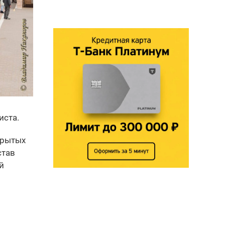
иста.
крытых
став
й