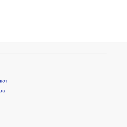
лют
ва