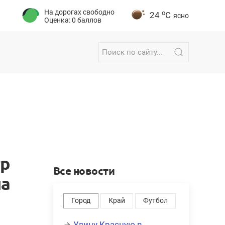
На дорогах свободно
o
24
C
ясно
Оценка: 0 баллов
тр
Все новости
на
Город
Край
Футбол
Улицу Красную в