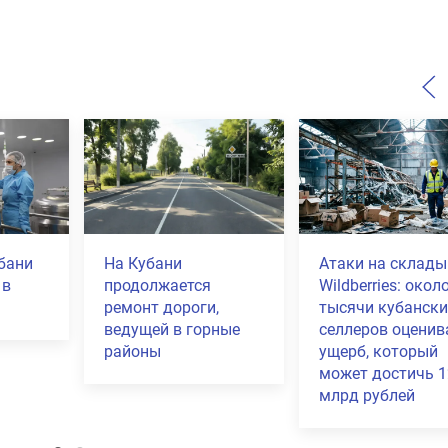
ни снизилась
На Кубани собрали
На Кубани
ность за
более 4 тысяч тонн
расчистил
яблок в рамках
километро
нового урожайного
рек для с
сезона
риска под