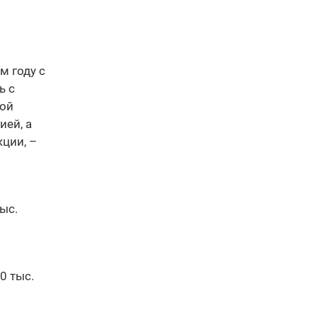
и
м году с
ь с
ной
ией, а
кции, –
ыс.
0 тыс.