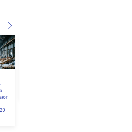
Почти 300 млн
На Кубани с
и более 85
рублей направят на
сентября вв
в русел
развитие
раздельный 
нижения
туристических
мусора
топлений
проектов на Кубани