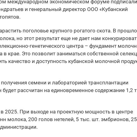
ком международном экономическом форуме подписал
ондратьев и генеральный директор ООО «Кубанский
топятов.
арастить поголовье крупного рогатого скота. В прошло
ока, но этот результат еще не дает нам конкурироват
лекционно-генетического центра – фундамент молоч
 в крае. Это позволит заниматься собственной селекц
сить качество и доступность кубанской молочной проду
 получения семени и лабораторией трансплантации
 будет рассчитан на единовременное содержание 1,2 т
– в 2025. При выходе на проектную мощность в центре
н молока, 200 голов нетелей, 5 тыс. шт. эмбрионов, 25
администрации.