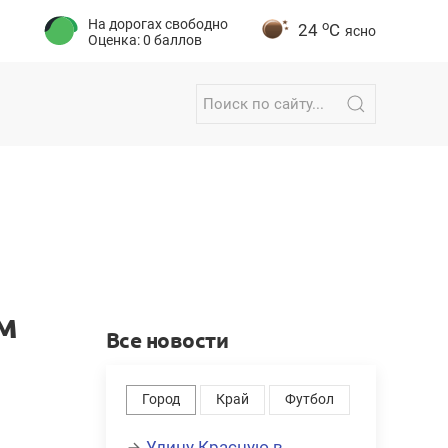
На дорогах свободно
o
24
C
ясно
Оценка: 0 баллов
м
Все новости
Город
Край
Футбол
Улицу Красную в