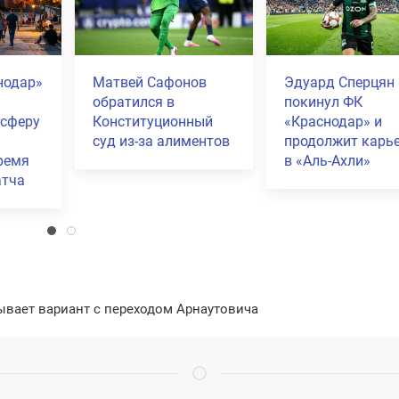
тал
«Краснодар»
«Быки» разгромил
м
разгромил «Пари
ЦСКА и вышли в
НН» со счётом 5:0 на
финал пути РПЛ
стов
домашнем стадионе
Кубка России
ывает вариант с переходом Арнаутовича