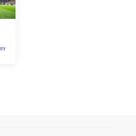
и
ФК «Краснодар»
ФК «Краснодар»
отмечает 18-летие
объявил о переходе
бразильского
полузащитника
Кристиана