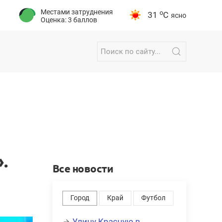
Местами затруднения
o
31
C
ясно
Оценка: 3 баллов
.
Все новости
Город
Край
Футбол
Улицу Красную в