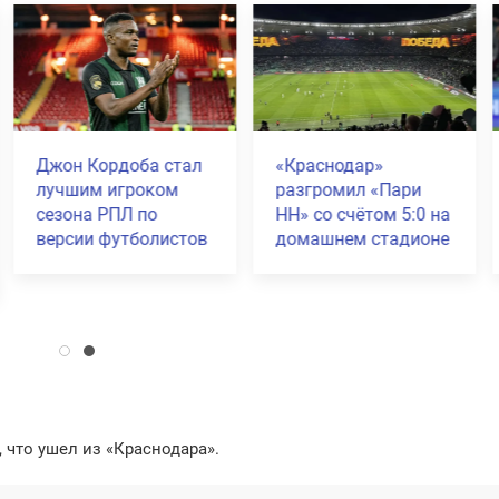
«Быки» разгромили
ФК «Краснодар»
ари
ЦСКА и вышли в
отмечает 18-лет
5:0 на
финал пути РПЛ
дионе
Кубка России
 что ушел из «Краснодара».