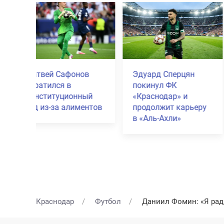
рцян
Джон Кордоба стал
«Краснодар»
лучшим игроком
разгромил «П
» и
сезона РПЛ по
НН» со счётом 
карьеру
версии футболистов
домашнем ста
»
Краснодар
Футбол
Даниил Фомин: «Я рад,