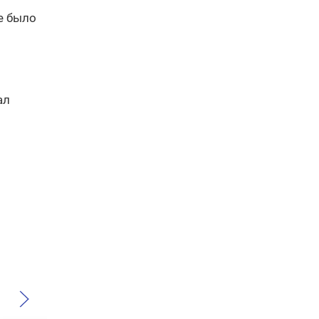
не было
ал