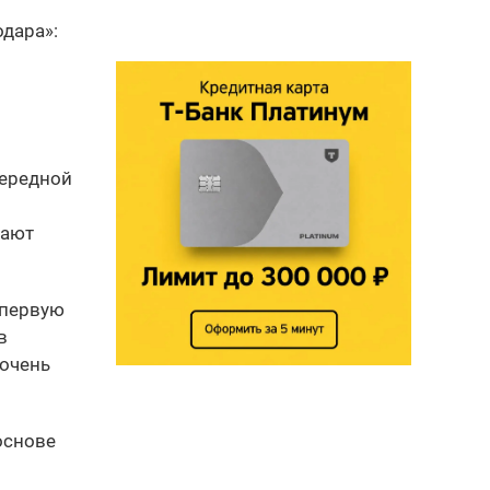
дара»:
чередной
чают
в первую
в
 очень
 основе