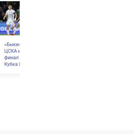
ФК «Краснодар»
В парке «Краснода
ие
объявил о переходе
болельщики
бразильского
устроили атмосфе
полузащитника
настоящего
Кристиана
стадиона во время
трансляции матча