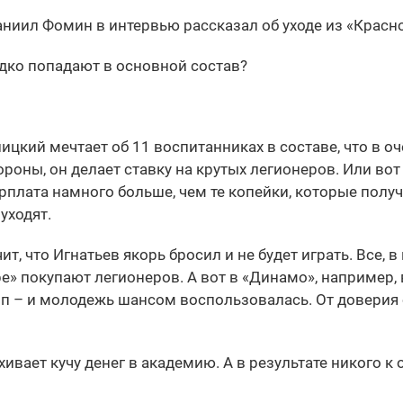
иил Фомин в интервью рассказал об уходе из «Красно
едко попадают в основной состав?
лицкий мечтает об 11 воспитанниках в составе, что в о
ороны, он делает ставку на крутых легионеров. Или вот
арплата намного больше, чем те копейки, которые полу
уходят.
т, что Игнатьев якорь бросил и не будет играть. Все, 
ре» покупают легионеров. А вот в «Динамо», например, 
Оп – и молодежь шансом воспользовалась. От доверия
хивает кучу денег в академию. А в результате никого к